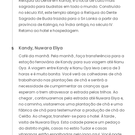
Relíquia do Dente em Kandy, é o local de culto mais
sagrado para budistas em todo o mundo. Construído
no século XVI, este templo abriga a Relíquia do Dente
Sagrado de Buda trazida para o Sri Lanka a partir da
província de Kalinga, na Índia antiga, no século IV.
Retorno ao hotel e hospedagem.
Kandy, Nuwara Eliya
5
Café da manhã. Pela manhã , faça transferência para a
estação ferroviária de Kandy para sua viagem até Nanu
Oya. A viagem entre Kandy e Nanu Oya leva cerca de 3
horas e é muito bonita. Você verá os colhedores de chá
trabalhando nas plantações de chá e sentirá a
necessidade de cumprimentar as crianças que
esperam o trem atravessar a estrada pelos trilhos. Ao
chegar , continuaremos pela estrada até Nuwara Eliya e,
no caminho, visitaremos uma plantação de chá e uma
fábrica de chá para testemunhar a produção de chá do
Ceilão. Ao chegar, transferir-se para o hotel. À tarde ,
visita de Nuwara Eliya. Esta cidade parece um pedaço
do distrito inglês, casas no estilo Tudor e casas
vitorianas estão espalhadas pelo lago azul. Você pode