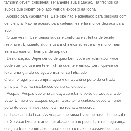
também devem considerar seriamente sua situação. Há trechos da
subida que sobem pelo lado vertical exposto da rocha.
· Acesso para cadeirantes: Este site não é adequado para pessoas com
deficiência. Não há acesso para cadeirantes e há muitos degraus para
subir.
·
O que vestir: Use roupas largas e confortáveis, feitas de tecido
respirável. Enquanto alguns usam chinelos ao escalar, é muito mais
sensato usar um bom par de sapatos.
· Desidratação: Dependendo de quão bem você se aclimatou, você
pode suar profusamente em clima quente e úmido. Certifique-se de
levar uma garrafa de água e manter-se hidratado.
O último lugar para comprar água é uma cantina perto da entrada
principal. Não há instalações dentro da cidadela.
·
Vespas: Vespas são uma ameaça constante perto da Escadaria do
Leão. Embora os ataques sejam raros, tome cuidado, especialmente
perto de seus ninhos, que ficam na rocha à esquerda
da Escadaria do Leão. As vespas são suscetíveis ao ruído. Então cala-
te. Se você tiver o azar de ser atacado e não puder ficar em segurança,
desça e torne-se um alvo menor e cubra o máximo possível do seu