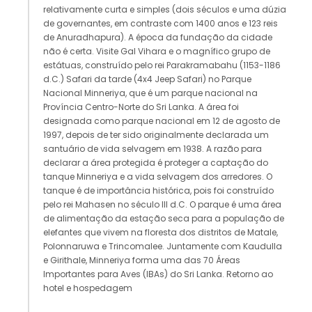
relativamente curta e simples (dois séculos e uma dúzia
de governantes, em contraste com 1400 anos e 123 reis
de Anuradhapura). A época da fundação da cidade
não é certa. Visite Gal Vihara e o magnífico grupo de
estátuas, construído pelo rei Parakramabahu (1153-1186
d.C.) Safari da tarde (4x4 Jeep Safari) no Parque
Nacional Minneriya, que é um parque nacional na
Província Centro-Norte do Sri Lanka. A área foi
designada como parque nacional em 12 de agosto de
1997, depois de ter sido originalmente declarada um
santuário de vida selvagem em 1938. A razão para
declarar a área protegida é proteger a captação do
tanque Minneriya e a vida selvagem dos arredores. O
tanque é de importância histórica, pois foi construído
pelo rei Mahasen no século III d.C. O parque é uma área
de alimentação da estação seca para a população de
elefantes que vivem na floresta dos distritos de Matale,
Polonnaruwa e Trincomalee. Juntamente com Kaudulla
e Girithale, Minneriya forma uma das 70 Áreas
Importantes para Aves (IBAs) do Sri Lanka. Retorno ao
hotel e hospedagem