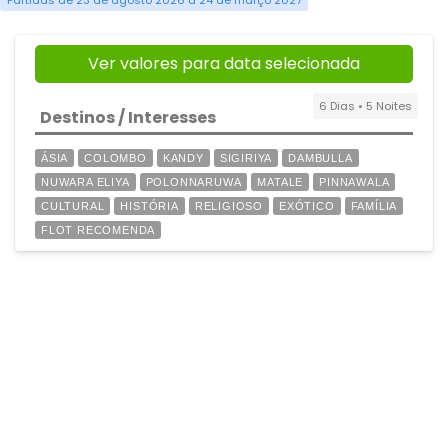
Partidas de 23 de agosto 2026 a 24 de março 2027
Ver valores para data selecionada
6 Dias • 5 Noites
Destinos / Interesses
ÁSIA
COLOMBO
KANDY
SIGIRIYA
DAMBULLA
NUWARA ELIYA
POLONNARUWA
MATALE
PINNAWALA
CULTURAL
HISTÓRIA
RELIGIOSO
EXÓTICO
FAMÍLIA
FLOT RECOMENDA