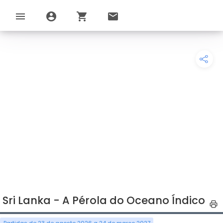
menu
account_circle
shopping_cart
email
Sri Lanka - A Pérola do Oceano Índico