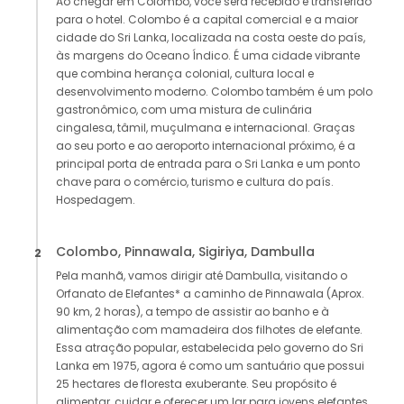
Ao chegar em Colombo, você será recebido e transferido
para o hotel. Colombo é a capital comercial e a maior
cidade do Sri Lanka, localizada na costa oeste do país,
às margens do Oceano Índico. É uma cidade vibrante
que combina herança colonial, cultura local e
desenvolvimento moderno. Colombo também é um polo
gastronômico, com uma mistura de culinária
cingalesa, tâmil, muçulmana e internacional. Graças
ao seu porto e ao aeroporto internacional próximo, é a
principal porta de entrada para o Sri Lanka e um ponto
chave para o comércio, turismo e cultura do país.
Hospedagem.
Colombo, Pinnawala, Sigiriya, Dambulla
2
Pela manhã, vamos dirigir até Dambulla, visitando o
Orfanato de Elefantes* a caminho de Pinnawala (Aprox.
90 km, 2 horas), a tempo de assistir ao banho e à
alimentação com mamadeira dos filhotes de elefante.
Essa atração popular, estabelecida pelo governo do Sri
Lanka em 1975, agora é como um santuário que possui
25 hectares de floresta exuberante. Seu propósito é
alimentar, cuidar e oferecer um lar para jovens elefantes