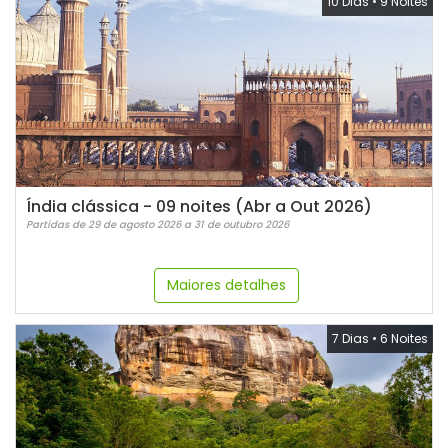
10 Dias
•
9 Noites
Índia clássica - 09 noites (Abr a Out 2026)
Partidas de 29 de agosto 2026 a 31 de outubro 2026
Maiores detalhes
7 Dias
•
6 Noites