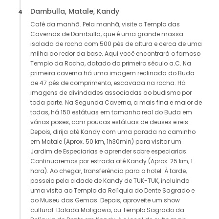
Dambulla, Matale, Kandy
4
Café da manhã. Pela manhã, visite o Templo das
Cavernas de Dambulla, que é uma grande massa
isolada de rocha com 500 pés de altura e cerca de uma
milha ao redor da base. Aqui você encontrará o famoso
Templo da Rocha, datado do primeiro século a.C. Na
primeira caverna há uma imagem reclinada do Buda
de 47 pés de comprimento, escavada na rocha. Há
imagens de divindades associadas ao budismo por
toda parte. Na Segunda Caverna, a mais fina e maior de
todas, há 150 estátuas em tamanho real do Buda em
várias poses, com poucas estátuas de deuses e reis.
Depois, dirija até Kandy com uma parada no caminho
em Matale (Aprox. 50 km, 1h30min) para visitar um
Jardim de Especiarias e aprender sobre especiarias.
Continuaremos por estrada até Kandy (Aprox. 25 km, 1
hora). Ao chegar, transferência para o hotel. À tarde,
passeio pela cidade de Kandy de TUK-TUK, incluindo
uma visita ao Templo da Relíquia do Dente Sagrado e
ao Museu das Gemas. Depois, aproveite um show
cultural. Dalada Maligawa, ou Templo Sagrado da