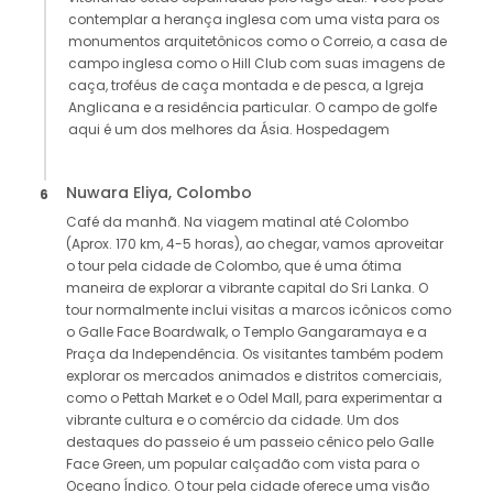
contemplar a herança inglesa com uma vista para os
monumentos arquitetônicos como o Correio, a casa de
campo inglesa como o Hill Club com suas imagens de
caça, troféus de caça montada e de pesca, a Igreja
Anglicana e a residência particular. O campo de golfe
aqui é um dos melhores da Ásia. Hospedagem
Nuwara Eliya, Colombo
6
Café da manhã. Na viagem matinal até Colombo
(Aprox. 170 km, 4-5 horas), ao chegar, vamos aproveitar
o tour pela cidade de Colombo, que é uma ótima
maneira de explorar a vibrante capital do Sri Lanka. O
tour normalmente inclui visitas a marcos icônicos como
o Galle Face Boardwalk, o Templo Gangaramaya e a
Praça da Independência. Os visitantes também podem
explorar os mercados animados e distritos comerciais,
como o Pettah Market e o Odel Mall, para experimentar a
vibrante cultura e o comércio da cidade. Um dos
destaques do passeio é um passeio cênico pelo Galle
Face Green, um popular calçadão com vista para o
Oceano Índico. O tour pela cidade oferece uma visão