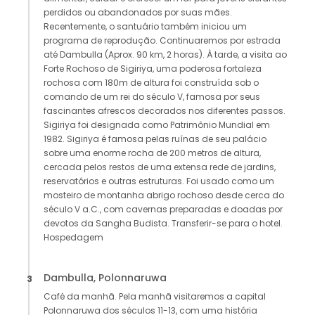
perdidos ou abandonados por suas mães.
Recentemente, o santuário também iniciou um
programa de reprodução. Continuaremos por estrada
até Dambulla (Aprox. 90 km, 2 horas). À tarde, a visita ao
Forte Rochoso de Sigiriya, uma poderosa fortaleza
rochosa com 180m de altura foi construída sob o
comando de um rei do século V, famosa por seus
fascinantes afrescos decorados nos diferentes passos.
Sigiriya foi designada como Patrimônio Mundial em
1982. Sigiriya é famosa pelas ruínas de seu palácio
sobre uma enorme rocha de 200 metros de altura,
cercada pelos restos de uma extensa rede de jardins,
reservatórios e outras estruturas. Foi usado como um
mosteiro de montanha abrigo rochoso desde cerca do
século V a.C., com cavernas preparadas e doadas por
devotos da Sangha Budista. Transferir-se para o hotel.
Hospedagem
Dambulla, Polonnaruwa
3
Café da manhã. Pela manhã visitaremos a capital
Polonnaruwa dos séculos 11-13, com uma história