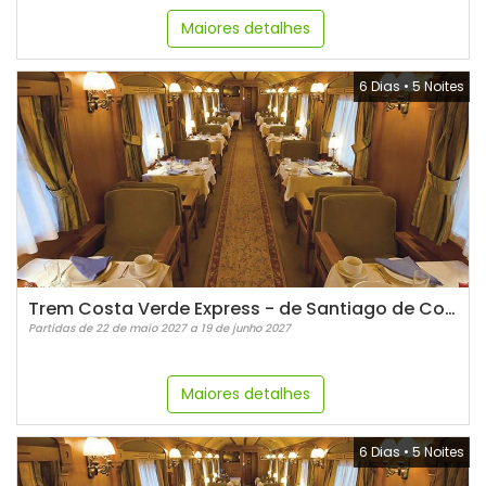
Maiores detalhes
6 Dias
•
5 Noites
Trem Costa Verde Express - de Santiago de Compostela a Bilbao
Partidas de 22 de maio 2027 a 19 de junho 2027
Maiores detalhes
6 Dias
•
5 Noites