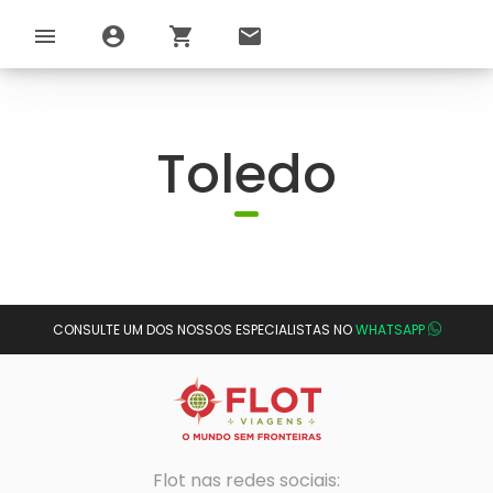
menu
account_circle
shopping_cart
email
Toledo
CONSULTE UM DOS NOSSOS ESPECIALISTAS NO
WHATSAPP
Flot nas redes sociais: