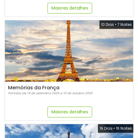
Maiores detalhes
10 Dias
•
7 Noites
Memórias da França
Partidas de 19 de setembro 2026 a 10 de outubro 2026
Maiores detalhes
19 Dias
•
16 Noites