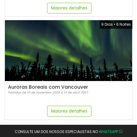
Maiores detalhes
9 Dias
•
6 Noites
Auroras Boreais com Vancouver
Partidas de 15 de novembro 2026 a 13 de abril 2027
Maiores detalhes
CONSULTE UM DOS NOSSOS ESPECIALISTAS NO
WHATSAPP