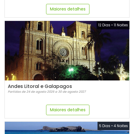
Maiores detalhes
12 Dias
•
11 Noites
Andes Litoral e Galapagos
Partidas de 24 de agosto 2026 a 30 de agosto 2027
Maiores detalhes
5 Dias
•
4 Noites