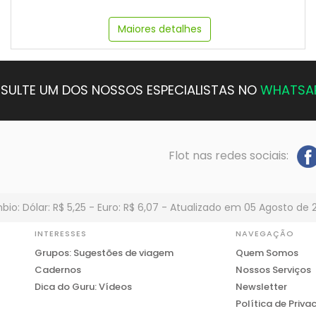
Maiores detalhes
SULTE UM DOS NOSSOS ESPECIALISTAS NO
WHATSA
Flot nas redes sociais:
io: Dólar: R$ 5,25 - Euro: R$ 6,07 - Atualizado em 05 Agosto de 
INTERESSES
NAVEGAÇÃO
Grupos: Sugestões de viagem
Quem Somos
Cadernos
Nossos Serviços
Dica do Guru: Vídeos
Newsletter
Política de Priva