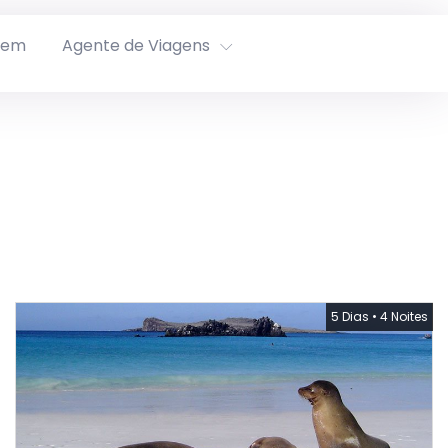
rem
Agente de Viagens
5 Dias
•
4 Noites