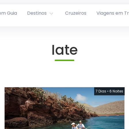
om Guia
Destinos
Cruzeiros
Viagens em T
Iate
7 Dias
•
6 Noites