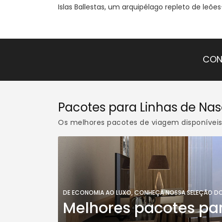
Islas Ballestas, um arquipélago repleto de leõe
CON
Pacotes para Linhas de Na
Os melhores pacotes de viagem disponívei
DE ECONOMIA AO LUXO, CONHEÇA NOSSA SELEÇÃO D
Melhores pacotes par