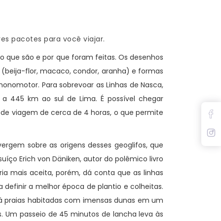
es pacotes para você viajar.
o que são e por que foram feitas. Os desenhos
 (beija-flor, macaco, condor, aranha) e formas
monomotor. Para sobrevoar as Linhas de Nasca,
 a 445 km ao sul de Lima. É possível chegar
o de viagem de cerca de 4 horas, o que permite
ergem sobre as origens desses geoglifos, que
íço Erich von Däniken, autor do polêmico livro
ia mais aceita, porém, dá conta que as linhas
a definir a melhor época de plantio e colheitas.
e há praias habitadas com imensas dunas em um
s. Um passeio de 45 minutos de lancha leva às