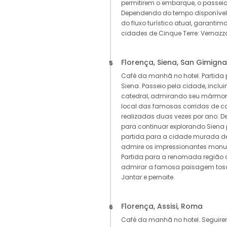
permitirem o embarque, o passeio 
Dependendo do tempo disponível,
do fluxo turístico atual, garanti
cidades de Cinque Terre: Vernazz
Florença, Siena, San Gimigna
5
Café da manhã no hotel. Partida
Siena. Passeio pela cidade, incluin
catedral, admirando seu mármore
local das famosas corridas de cav
realizadas duas vezes por ano. Dep
para continuar explorando Siena p
partida para a cidade murada de
admire os impressionantes monu
Partida para a renomada região 
admirar a famosa paisagem tosca
Jantar e pernoite.
Florença, Assisi, Roma
6
Café da manhã no hotel. Seguir