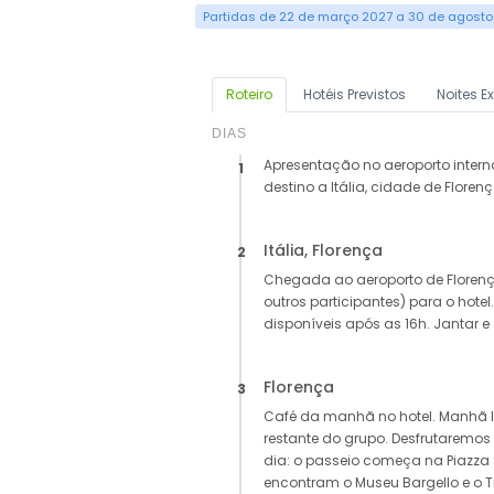
Partidas de 22 de março 2027 a 30 de agosto
Roteiro
Hotéis Previstos
Noites E
DIAS
Apresentação no aeroporto inter
1
destino a Itália, cidade de Florenç
Itália, Florença
2
Chegada ao aeroporto de Floren
outros participantes) para o hote
disponíveis após as 16h. Jantar
Florença
3
Café da manhã no hotel. Manhã li
restante do grupo. Desfrutaremos
dia: o passeio começa na Piazza 
encontram o Museu Bargello e o Tr