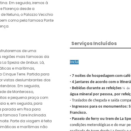
ntina. Em seguida, iremos à
de Florença desde a
 de Netuno, o Palazzo Vecchio
zi, bem como pela famosa Ponte
rença.
Serviços Incluídos
esfrutaremos de uma
s regiões mais famosas da
 La Spezia de ônibus. Lá,
Inclui
ticas e marítimas,
 Cinque Terre. Partida para
· 7 noites de hospedagem com caf
or vistas deslumbrantes dos
· 4 jantares de acordo com o itiner
ntenários. Em seguida,
· Bebidas durante as refeições
¼ de
ade de Monterosso,
água mineral por pessoa, por refei
reitas e pequena praça com
· Traslados de chegada e saída comp
ezia e, em seguida, para
· Ingressos para os monumentos: Sie
a parada em Pisa para
Francisco.
 a famosa Torre Inclinada.
· Passeio de ferry ou trem de La S
oite. Parte da viagem é feita
condições meterológicas e do mar per
limáticas e marítimas não