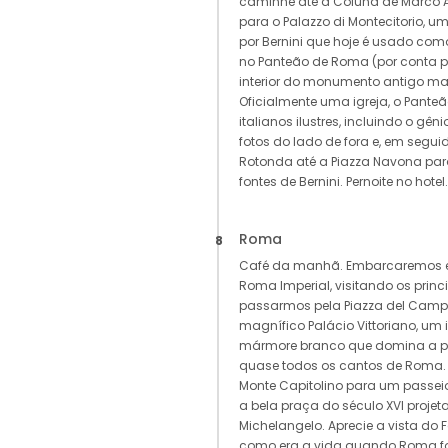
caminhe até a Coluna de Marco Au
para o Palazzo di Montecitorio, u
por Bernini que hoje é usado com
no Panteão de Roma (por conta p
interior do monumento antigo ma
Oficialmente uma igreja, o Pante
italianos ilustres, incluindo o gêni
fotos do lado de fora e, em segui
Rotonda até a Piazza Navona pa
fontes de Bernini. Pernoite no hotel.
Roma
8
Café da manhã. Embarcaremos em
Roma Imperial, visitando os princi
passarmos pela Piazza del Campi
magnífico Palácio Vittoriano, um
mármore branco que domina a pra
quase todos os cantos de Roma.
Monte Capitolino para um passeio
a bela praça do século XVI projet
Michelangelo. Aprecie a vista d
como era a vida quando Roma foi