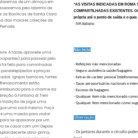
sfrutaremos de um almoço em
*AS VISITAS INDICADAS EM ROM
ssearemos pelo labirinto de
COMPARTILHADAS EXISTENTES. Os cl
s as Basílicas de Santa Clara
própria até o ponto de saída e o gu
ma das maiores coleções de
· IVA italiano.
Pernoite.
Não Inclui
vre. À tarde, aproveite uma
ticipantes) para passear pelo
o foi feito para caminhadas
- Refeições não mencionadas.
 paralelepípedos e praças
- Seguro assistência saúde/bagagem.
ados. Igrejas barrocas, fontes
- Extras de caráter pessoal (telefonemas
o Renascimento estão
- Taxas aeroportuárias nacionais e inter
ontribuindo para o charme da
- Excesso de bagagem.
reção à Fontana di Trevi
- Qualquer item não mencionado como 
a tradição de jogar uma
- Qualquer item mencionado como suge
jogue uma você mesmo. Faça
ue uma moeda para visitar
Observação:
ara se apaixonar por um
ara se casar com um! Depois
resplandecente obra-prima,
· Os jantares durante o circuito pod