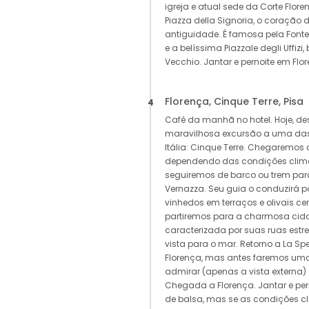
igreja e atual sede da Corte Flore
Piazza della Signoria, o coração 
antiguidade. É famosa pela Fonte
e a belíssima Piazzale degli Uffi
Vecchio. Jantar e pernoite em Flo
Florença, Cinque Terre, Pisa
4
Café da manhã no hotel. Hoje, d
maravilhosa excursão a uma da
Itália: Cinque Terre. Chegaremos a
dependendo das condições climá
seguiremos de barco ou trem para
Vernazza. Seu guia o conduzirá p
vinhedos em terraços e olivais ce
partiremos para a charmosa cid
caracterizada por suas ruas est
vista para o mar. Retorno a La Sp
Florença, mas antes faremos um
admirar (apenas a vista externa)
Chegada a Florença. Jantar e pern
de balsa, mas se as condições c