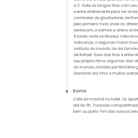
a.C. Evite as longas filas com seu
e entre diretamente para ver on
combates de gladiadores de Ro
pelo primeiro nível, onde as difere
sentavam, e admire a arena onde
À tarde, visite os Museus Vaticano
Vaticanos, o segundo maior muse
visitado do mundo, lar da famosa
de Rafael. Saia das filas e entre 
seu próprio ritmo, algumas das
do mundo, criadas por Michelange
Leonardo da Vinci e muitos outros.
Roma
9
Café da manhã no hotel. Os apar
até às 11h. Traslado compartilhad
trem ou porto. Fim dos nossos serv