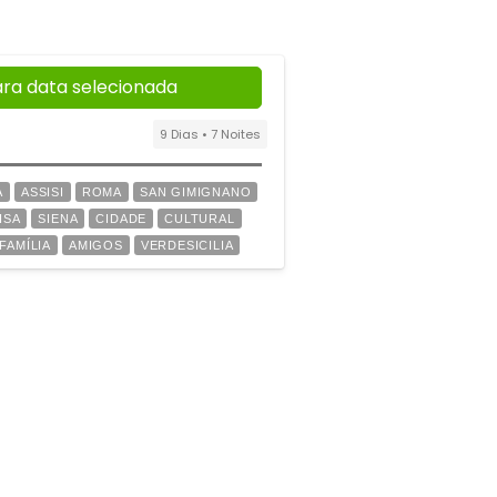
ara data selecionada
9 Dias • 7 Noites
A
ASSISI
ROMA
SAN GIMIGNANO
ISA
SIENA
CIDADE
CULTURAL
FAMÍLIA
AMIGOS
VERDESICILIA