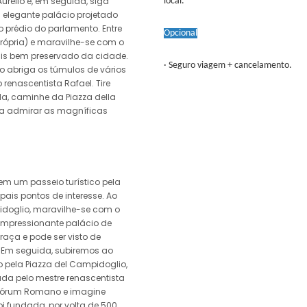
rélio e, em seguida, siga
local.
m elegante palácio projetado
o prédio do parlamento. Entre
Opcional
rópria) e maravilhe-se com o
is bem preservado da cidade.
· Seguro viagem + cancelamento.
ão abriga os túmulos de vários
o renascentista Rafael. Tire
da, caminhe da Piazza della
ra admirar as magníficas
 um passeio turístico pela
pais pontos de interesse. Ao
doglio, maravilhe-se com o
 impressionante palácio de
ça e pode ser visto de
 Em seguida, subiremos ao
 pela Piazza del Campidoglio,
ada pelo mestre renascentista
o Fórum Romano e imagine
 fundada, por volta de 500