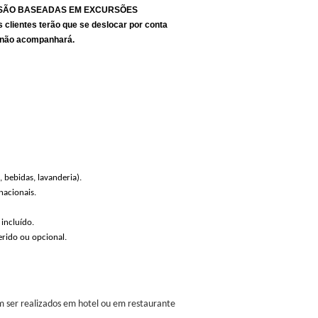
A SÃO BASEADAS EM EXCURSÕES
ientes terão que se deslocar por conta
ia não acompanhará.
, bebidas, lavanderia).
nacionais.
incluído.
rido ou opcional.
em ser realizados em hotel ou em restaurante