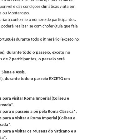
esta decisão será tomada apenas no dia da
nível e das condições climáticas visita em
a ou Monterosso.
variará conforme o número de participantes.
 poderá realizar-se com chofer/guia que fala
tuguês durante todo o itinerário (exceto no
gue), durante todo o passeio, exceto no
 de 7 participantes, o passeio será
, Siena e Assis.
cal), durante todo o passeio EXCETO em
;
 para visitar Roma Imperial (Coliseu e
ervada*.
s para o passeio a pé pela Roma Clássica*.
 para a visitar a Roma Imperial (Coliseu e
vada*.
 para a visitar os Museus do Vaticano e a
da*.