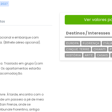
 2027
Ver valores p
xtas
Destinos / Interesses
nacional e embarque com
a. (Bilhete aéreo opcional).
EUROPA
FLORENÇA
ITÁLI
CINQUE TERRE
CHIANTI
P
HISTÓRIA
ARTE
CASAIS
ça. Traslado em grupo (com
l. Os apartamentos estarão
 e acomodação.
vre. À tarde, encontro com o
 de um passeio a pé de meio
San Firenze, onde se
ibunale Fiorentino, antiga