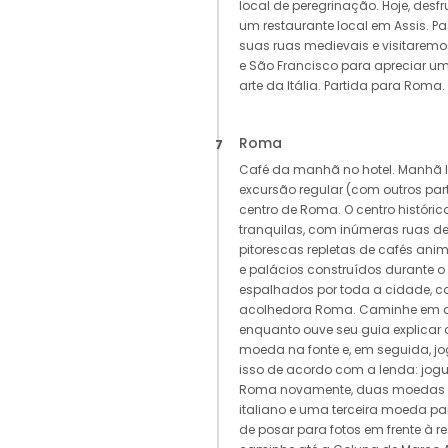
local de peregrinação. Hoje, de
um restaurante local em Assis. Pa
suas ruas medievais e visitaremo
e São Francisco para apreciar u
arte da Itália. Partida para Roma. 
Roma
7
Café da manhã no hotel. Manhã li
excursão regular (com outros par
centro de Roma. O centro históric
tranquilas, com inúmeras ruas de
pitorescas repletas de cafés anim
e palácios construídos durante 
espalhados por toda a cidade, c
acolhedora Roma. Caminhe em di
enquanto ouve seu guia explicar 
moeda na fonte e, em seguida, 
isso de acordo com a lenda: jog
Roma novamente, duas moedas p
italiano e uma terceira moeda p
de posar para fotos em frente à 