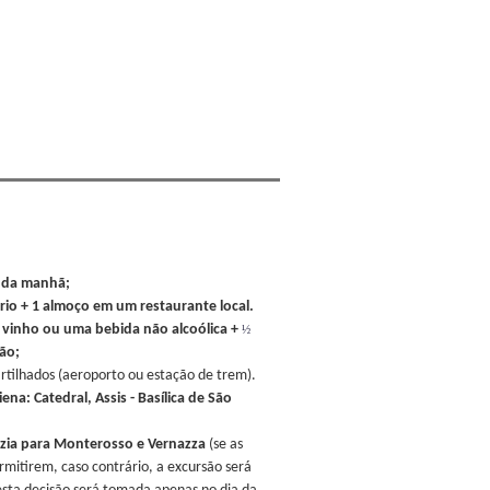
é da manhã;
ário + 1 almoço em um restaurante local.
vinho ou uma bebida não alcoólica +
½
ção;
artilhados (aeroporto ou estação de trem).
na: Catedral, Assis - Basílica de São
pezia para Monterosso e Vernazza
(se as
mitirem, caso contrário, a excursão será