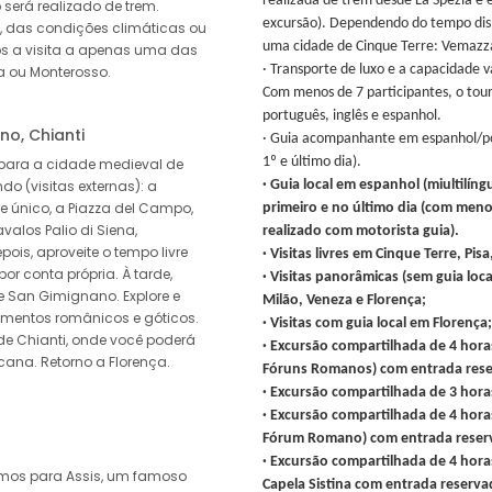
realizada de trem desde La Spezia e 
será realizado de trem.
excursão). Dependendo do tempo dispo
 das condições climáticas ou
uma cidade de Cinque Terre: Vemazz
mos a visita a apenas uma das
· Transporte de luxo e a capacidade 
a ou Monterosso.
Com menos de 7 participantes, o tour
português, inglês e espanhol.
no, Chianti
· Guia acompanhante em espanhol/por
1º e último dia).
 para a cidade medieval de
do (visitas externas): a
· Guia local em espanhol (miultilín
 único, a Piazza del Campo,
primeiro e no último dia (com menos
alos Palio di Siena,
realizado com motorista guia).
ois, aproveite o tempo livre
· Visitas livres em Cinque Terre, Pisa
or conta própria. À tarde,
· Visitas panorâmicas (sem guia lo
 San Gimignano. Explore e
Milão, Veneza e Florença;
mentos românicos e góticos.
· Visitas com guia local em Florença
de Chianti, onde você poderá
· Excursão compartilhada de 4 horas
na. Retorno a Florença.
Fóruns Romanos) com entrada res
· Excursão compartilhada de 3 hora
· Excursão compartilhada de 4 horas
Fórum Romano) com entrada reser
· Excursão compartilhada de 4 horas
emos para Assis, um famoso
Capela Sistina com entrada reserva