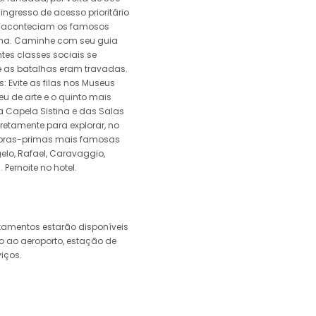
 ingresso de acesso prioritário
de aconteciam os famosos
ma. Caminhe com seu guia
ntes classes sociais se
 as batalhas eram travadas.
s: Evite as filas nos Museus
u de arte e o quinto mais
 Capela Sistina e das Salas
diretamente para explorar, no
 obras-primas mais famosas
lo, Rafael, Caravaggio,
 Pernoite no hotel.
tamentos estarão disponíveis
o ao aeroporto, estação de
iços.