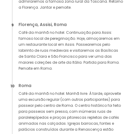
admiraremos a famosa zona rural da Toscana. Retorno
a Florença. Jantar e pernoite.
Florença, Assisi, Roma
9
Café da manhã no hotel. Continuação para Assis:
famoso local de peregrinação. Hoje, almoçaremos em
um restaurante local em Assis. Passearemos pelo
labirinto de ruas medievais e visitaremos as Basílicas
de Santa Clara e São Francisco para ver uma das
maiores coleções de arte da Itália. Partida para Roma.
Pernoite em Roma.
Roma
10
Café da manhã no hotel. Manhã livre. À tarde, aproveite
uma excursão regular (com outros participantes) para
passear pelo centro de Roma. O centro histórico foi feito
para passeios sem pressa, com inúmeras ruas de
paralelepípedos e praças pitorescas repletas de cafés
animados nas calçadas. Igrejas barrocas, fontes e
palácios construídos durante a Renascença estão