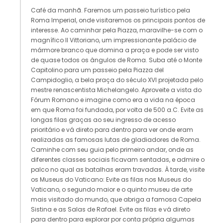
Café da manhã. Faremos um passeio turístico pela
Roma Imperial, onde visitaremos os principais pontos de
interesse. Ao caminhar pela Piazza, maravilhe-se com o
magnífico Il Vittoriano, um impressionante palácio de
mármore branco que domina a praça e pode ser visto
de quase todos os ângulos de Roma. Suba até o Monte
Capitolino para um passeio pela Piazza del
Campidoglio, a bela praça do século XVI projetada pelo
mestre renascentista Michelangelo. Aproveite a vista do
Fórum Romano e imagine como era a vida na época
em que Roma foi fundada, por volta de 500 a.C. Evite as
longas filas graças ao seu ingresso de acesso
prioritário e vá direto para dentro para ver onde eram
realizadas as famosas lutas de gladiadores de Roma.
Caminhe com seu guia pelo primeiro andar, onde as
diferentes classes sociais ficavam sentadas, e admire o
palco no qual as batalhas eram travadas. À tarde, visite
os Museus do Vaticano: Evite as filas nos Museus do
Vaticano, o segundo maior e o quinto museu de arte
mais visitado do mundo, que abriga a famosa Capela
Sistina e as Salas de Rafael. Evite as filas e vá direto
para dentro para explorar por conta própria algumas