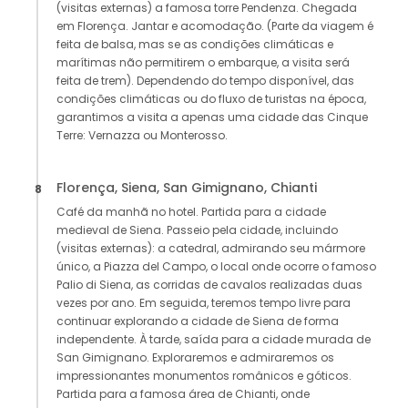
(visitas externas) a famosa torre Pendenza. Chegada
em Florença. Jantar e acomodação. (Parte da viagem é
feita de balsa, mas se as condições climáticas e
marítimas não permitirem o embarque, a visita será
feita de trem). Dependendo do tempo disponível, das
condições climáticas ou do fluxo de turistas na época,
garantimos a visita a apenas uma cidade das Cinque
Terre: Vernazza ou Monterosso.
Florença, Siena, San Gimignano, Chianti
8
Café da manhã no hotel. Partida para a cidade
medieval de Siena. Passeio pela cidade, incluindo
(visitas externas): a catedral, admirando seu mármore
único, a Piazza del Campo, o local onde ocorre o famoso
Palio di Siena, as corridas de cavalos realizadas duas
vezes por ano. Em seguida, teremos tempo livre para
continuar explorando a cidade de Siena de forma
independente. À tarde, saída para a cidade murada de
San Gimignano. Exploraremos e admiraremos os
impressionantes monumentos românicos e góticos.
Partida para a famosa área de Chianti, onde