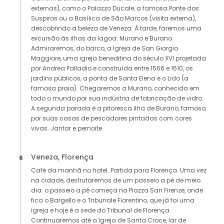
externas), como o Palazzo Ducale, a famosa Ponte dos
Suspiros ou a Basílica de São Marcos (visita externa),
descobrindo a beleza de Veneza. À tarde, faremos uma
excursão às ilhas da lagoa: Murano e Burano.
Admiraremos, do barco, a Igreja de San Giorgio
Maggiore, uma igreja beneditina do século XVI projetada
por Andrea Palladio e construída entre 1566 e 1610, os
jardins públicos, a ponta de Santa Elena e o Lido (a
famosa praia). Chegaremos a Murano, conhecida em
todo o mundo por sua indústria de fabricação de vidro.
A segunda parada é a pitoresca ilha de Burano, famosa
por suas casas de pescadores pintadas com cores
vivas. Jantar e pernoite.
Veneza, Florença
6
Café da manhã no hotel. Partida para Florença. Uma vez
na cidade, desfrutaremos de um passeio a pé de meio
dia: o passeio a pé começa na Piazza San Firenze, onde
fica o Bargello e o Tribunale Fiorentino, que já foi uma
igreja e hoje é a sede do Tribunal de Florença.
Continuaremos até a Igreja de Santa Croce, lar de