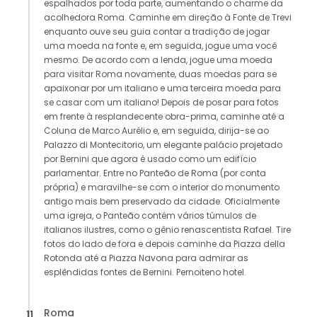
espalhados por toda parte, aumentando o charme da
acolhedora Roma. Caminhe em direção à Fonte de Trevi
enquanto ouve seu guia contar a tradição de jogar
uma moeda na fonte e, em seguida, jogue uma você
mesmo. De acordo com a lenda, jogue uma moeda
para visitar Roma novamente, duas moedas para se
apaixonar por um italiano e uma terceira moeda para
se casar com um italiano! Depois de posar para fotos
em frente à resplandecente obra-prima, caminhe até a
Coluna de Marco Aurélio e, em seguida, dirija-se ao
Palazzo di Montecitorio, um elegante palácio projetado
por Bernini que agora é usado como um edifício
parlamentar. Entre no Panteão de Roma (por conta
própria) e maravilhe-se com o interior do monumento
antigo mais bem preservado da cidade. Oficialmente
uma igreja, o Panteão contém vários túmulos de
italianos ilustres, como o gênio renascentista Rafael. Tire
fotos do lado de fora e depois caminhe da Piazza della
Rotonda até a Piazza Navona para admirar as
esplêndidas fontes de Bernini. Pernoiteno hotel.
Roma
11