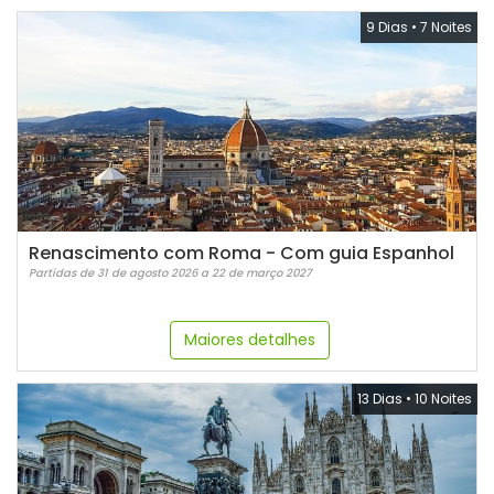
9 Dias
•
7 Noites
Renascimento com Roma - Com guia Espanhol
Partidas de 31 de agosto 2026 a 22 de março 2027
Maiores detalhes
13 Dias
•
10 Noites