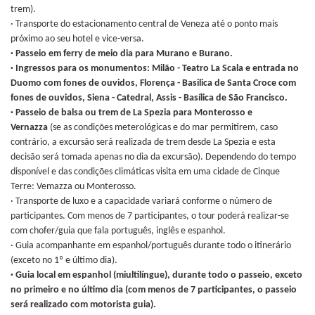
trem).
· Transporte do estacionamento central de Veneza até o ponto mais
próximo ao seu hotel e vice-versa.
· Passeio em ferry de meio dia para Murano e Burano.
· Ingressos para os monumentos: Milão - Teatro La Scala e entrada no
Duomo com fones de ouvidos, Florença - Basilica de Santa Croce com
fones de ouvidos, Siena - Catedral, Assis - Basílica de São Francisco.
· Passeio de balsa ou trem de La Spezia para Monterosso e
Vernazza
(se as condições meterológicas e do mar permitirem, caso
contrário, a excursão será realizada de trem desde La Spezia e esta
decisão será tomada apenas no dia da excursão). Dependendo do tempo
disponível e das condições climáticas visita em uma cidade de Cinque
Terre: Vemazza ou Monterosso.
· Transporte de luxo e a capacidade variará conforme o número de
participantes. Com menos de 7 participantes, o tour poderá realizar-se
com chofer/guia que fala português, inglês e espanhol.
· Guia acompanhante em espanhol/português durante todo o itinerário
(exceto no 1º e último dia).
· Guia local em espanhol (miultilíngue), durante todo o passeio, exceto
no primeiro e no último dia (com menos de 7 participantes, o passeio
será realizado com motorista guia).