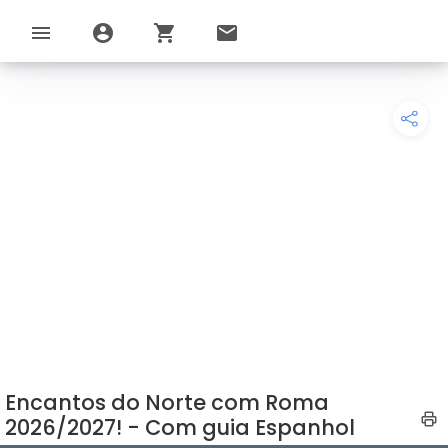
menu
account_circle
shopping_cart
email
Encantos do Norte com Roma
2026/2027! - Com guia Espanhol