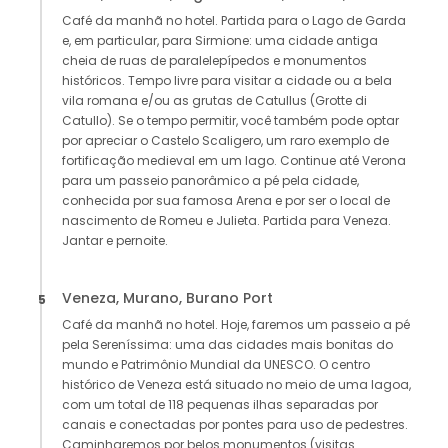
Café da manhã no hotel. Partida para o Lago de Garda
e, em particular, para Sirmione: uma cidade antiga
cheia de ruas de paralelepípedos e monumentos
históricos. Tempo livre para visitar a cidade ou a bela
vila romana e/ou as grutas de Catullus (Grotte di
Catullo). Se o tempo permitir, você também pode optar
por apreciar o Castelo Scaligero, um raro exemplo de
fortificação medieval em um lago. Continue até Verona
para um passeio panorâmico a pé pela cidade,
conhecida por sua famosa Arena e por ser o local de
nascimento de Romeu e Julieta. Partida para Veneza.
Jantar e pernoite.
Veneza, Murano, Burano Port
5
Café da manhã no hotel. Hoje, faremos um passeio a pé
pela Sereníssima: uma das cidades mais bonitas do
mundo e Patrimônio Mundial da UNESCO. O centro
histórico de Veneza está situado no meio de uma lagoa,
com um total de 118 pequenas ilhas separadas por
canais e conectadas por pontes para uso de pedestres.
Caminharemos por belos monumentos (visitas