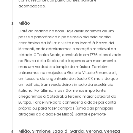
com o restante dos participantes. Jantar e
acomodação.
Milão
3
Café da manhã no hotel. Hoje desfrutaremos de um
passeio panorâmico a pé de meio dia pela capital
econômica da Itália: a visita nos levará à Piazza dei
Mercanti, onde admiraremos o coração medieval da
cidade. O Teatro Scala, construído em 1776 e localizado
na Piazza della Scala, não é apenas um monumento,
mas um verdadeiro templo da música. Também
entraremos na majestosa Galleria Vittorio Emanuele II,
um tesouro da engenharia do século XIX, mais do que
um edifício, é um verdadeiro símbolo da excelência
italiana. Por último, mas não menos importante,
chegaremos à Catedral, a terceira maior catedral da
Europa. Tarde livre para conhecer a cidade por conta
própria ou para fazer compras (uma das principais
atrações da cidade de Milão). Jantar e pernoite.
Milão, Sirmione, Lago di Garda, Verona, Veneza
4