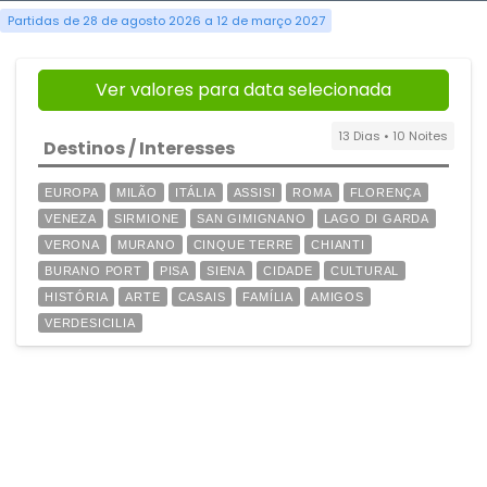
Partidas de 28 de agosto 2026 a 12 de março 2027
Ver valores para data selecionada
13 Dias • 10 Noites
Destinos / Interesses
EUROPA
MILÃO
ITÁLIA
ASSISI
ROMA
FLORENÇA
VENEZA
SIRMIONE
SAN GIMIGNANO
LAGO DI GARDA
VERONA
MURANO
CINQUE TERRE
CHIANTI
BURANO PORT
PISA
SIENA
CIDADE
CULTURAL
HISTÓRIA
ARTE
CASAIS
FAMÍLIA
AMIGOS
VERDESICILIA