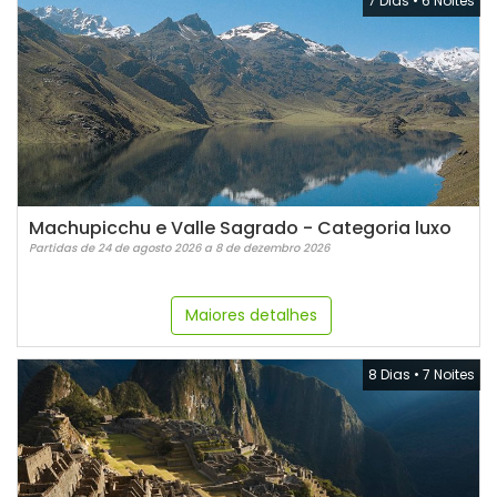
7 Dias
•
6 Noites
Machupicchu e Valle Sagrado - Categoria luxo
Partidas de 24 de agosto 2026 a 8 de dezembro 2026
Maiores detalhes
8 Dias
•
7 Noites