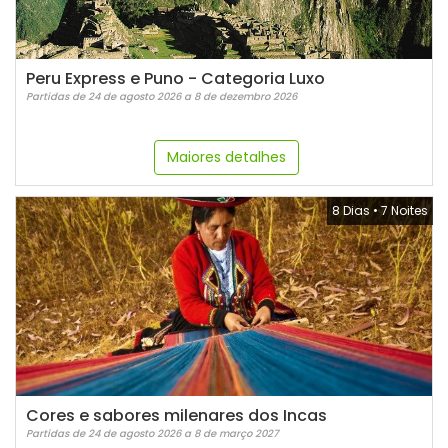
Peru Express e Puno - Categoria Luxo
Partidas de 24 de agosto 2026 a 8 de dezembro 2026
Maiores detalhes
8 Dias
•
7 Noites
Cores e sabores milenares dos Incas
Partidas de 24 de agosto 2026 a 8 de março 2027