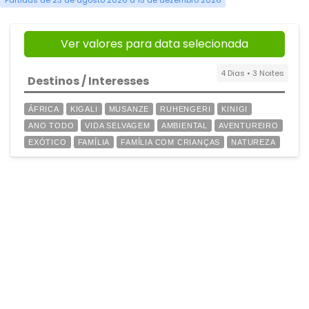
Partidas de 23 de agosto 2026 a 15 de dezembro 2026
Ver valores para data selecionada
4 Dias • 3 Noites
Destinos / Interesses
ÁFRICA
KIGALI
MUSANZE
RUHENGERI
KINIGI
ANO TODO
VIDA SELVAGEM
AMBIENTAL
AVENTUREIRO
EXÓTICO
FAMÍLIA
FAMÍLIA COM CRIANÇAS
NATUREZA