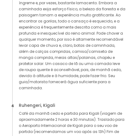
íngreme e, por vezes, bastante lamacento. Embora a
caminhada exija esforço físico, a beleza da floresta e da
paisagem tornam a experiência muito gratificante. Ao
encontrar os gorilas, todo o cansaço é esquecido, e a
experiência é frequentemente descrita como a mais
profunda e inesquecível do reino animal. Pode chover a
qualquer momento, por isso é altamente recomendável
levar capa de chuva e, claro, botas de caminhada,
além de calças compridas, camisa/camiseta de
manga comprida, meias altas/polainas, chapéu e
protetor solar. Um casaco de lã ou uma camada leve
de roupa quente é aconselhável, pois, de manhã cedo,
devido à altitude e à humidade, pode fazer frio. Seu
guia/motorista fornecerá água suficiente para a
caminhada.
Ruhengeri, Kigali
4
Café da manhã cedo e partida para Kigali (viagem de
aproximadamente 2 horas e 30 minutos). Traslado para
o Aeroporto Internacional de Kigali para o seu voo de
partida (recomendamos um voo após as 13h) Fim de