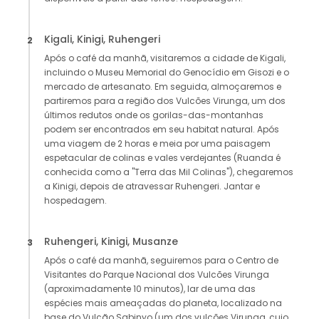
Kigali, Kinigi, Ruhengeri
2
Após o café da manhã, visitaremos a cidade de Kigali,
incluindo o Museu Memorial do Genocídio em Gisozi e o
mercado de artesanato. Em seguida, almoçaremos e
partiremos para a região dos Vulcões Virunga, um dos
últimos redutos onde os gorilas-das-montanhas
podem ser encontrados em seu habitat natural. Após
uma viagem de 2 horas e meia por uma paisagem
espetacular de colinas e vales verdejantes (Ruanda é
conhecida como a "Terra das Mil Colinas"), chegaremos
a Kinigi, depois de atravessar Ruhengeri. Jantar e
hospedagem.
Ruhengeri, Kinigi, Musanze
3
Após o café da manhã, seguiremos para o Centro de
Visitantes do Parque Nacional dos Vulcões Virunga
(aproximadamente 10 minutos), lar de uma das
espécies mais ameaçadas do planeta, localizado na
base do Vulcão Sabinyo (um dos vulcões Virunga, cujo