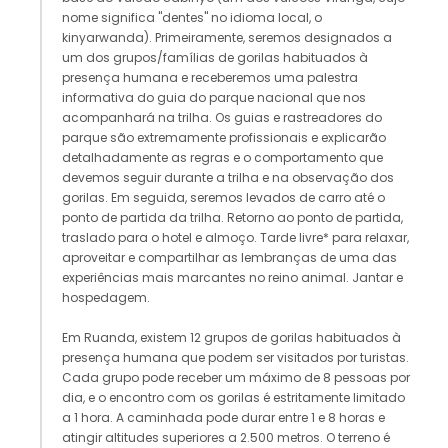
nome significa "dentes" no idioma local, o
kinyarwanda). Primeiramente, seremos designados a
um dos grupos/famílias de gorilas habituados à
presença humana e receberemos uma palestra
informativa do guia do parque nacional que nos
acompanhará na trilha. Os guias e rastreadores do
parque são extremamente profissionais e explicarão
detalhadamente as regras e o comportamento que
devemos seguir durante a trilha e na observação dos
gorilas. Em seguida, seremos levados de carro até o
ponto de partida da trilha. Retorno ao ponto de partida,
traslado para o hotel e almoço. Tarde livre* para relaxar,
aproveitar e compartilhar as lembranças de uma das
experiências mais marcantes no reino animal. Jantar e
hospedagem.
Em Ruanda, existem 12 grupos de gorilas habituados à
presença humana que podem ser visitados por turistas.
Cada grupo pode receber um máximo de 8 pessoas por
dia, e o encontro com os gorilas é estritamente limitado
a 1 hora. A caminhada pode durar entre 1 e 8 horas e
atingir altitudes superiores a 2.500 metros. O terreno é