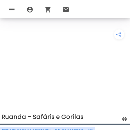
menu
account_circle
shopping_cart
email
Ruanda - Safáris e Gorilas